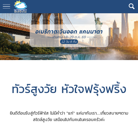
ทัวร์สูงวัย หัวใจฟรุ้งฟริ้ง
ยินดีต้อนรับสู่ทัวร์ฟ้าใส ไม่มีคำว่า "แก่" แค่มากับเรา....เที่ยวสบายๆตาม
สไตล์สูงวัย เสมือนไปกับคนในครอบครัวค่ะ