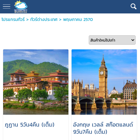
โปรแกรมทัวร์
>
ทัวร์ต่างประเทศ
>
พฤษภาคม 2570
ภูฏาน 5วัน4คืน (เต็ม)
อังกฤษ เวลล์ สก๊อตแลนด์
9วัน7คืน (เต็ม)