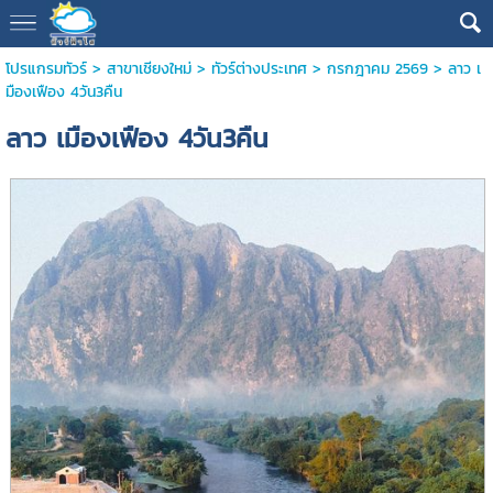
โปรแกรมทัวร์
>
สาขาเชียงใหม่
>
ทัวร์ต่างประเทศ
>
กรกฎาคม 2569
> ลาว เ
มืองเฟือง 4วัน3คืน
ลาว เมืองเฟือง 4วัน3คืน