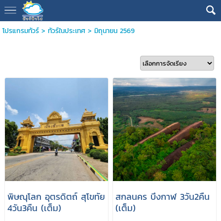
โปรแกรมทัวร์
>
ทัวร์ในประเทศ
>
มิถุนายน 2569
พิษณุโลก อุตรดิตถ์ สุโขทัย
สกลนคร บึงกาฬ 3วัน2คืน
4วัน3คืน (เต็ม)
(เต็ม)