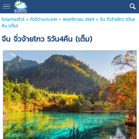
โปรแกรมทัวร์
>
ทัวร์ต่างประเทศ
>
พฤศจิกายน 2569
> จีน จิ่วจ้ายโกว 5วัน4
คืน (เต็ม)
จีน จิ่วจ้ายโกว 5วัน4คืน (เต็ม)